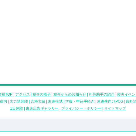
校TOP
|
アクセス
|
校舎の様子
|
校舎からのお知らせ
|
担任助手の紹介
|
校舎イベン
案内
|
実力講師陣
|
合格実績
|
東進模試
|
学費・申込手続き
|
東進生向けPOS
|
資料
1日体験
|
東進広告ギャラリー
|
プライバシー・ポリシー
|
サイトマップ