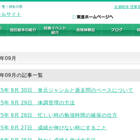
備校・塾｜神奈川県
永瀬昭幸 理事
一覧
5年09月
25年09月の記事一覧
025年 9月 30日 単元ジャンルと過去問のペースについて
25年 9月 29日 体調管理の方法
025年 9月 28日 忙しい時の勉強時間の確保の仕方
025年 9月 27日 成績が伸びない時にすること