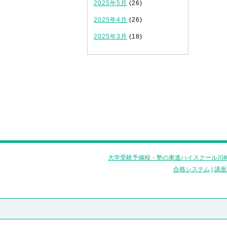
2025年5月
(26)
2025年4月
(26)
2025年3月
(18)
大学受験予備校・塾の東進ハイスクール川崎
合格システム
|
講座