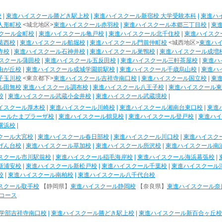
校
|
東進ハイスクール勝どき駅上校
|
東進ハイスクール新宿校 大学受験本科
|
東進ハ
人形町校
<城北地区>
東進ハイスクール赤羽校
|
東進ハイスクール本郷三丁目校
|
東
クール金町校
|
東進ハイスクール亀戸校
|
東進ハイスクール北千住校
|
東進ハイスク
葛西校
|
東進ハイスクール船堀校
|
東進ハイスクール門前仲町校
<城西地区>
東進ハ
寺校
|
東進ハイスクール石神井校
|
東進ハイスクール巣鴨校
|
東進ハイスクール成増
スクール蒲田校
|
東進ハイスクール五反田校
|
東進ハイスクール三軒茶屋校
|
東進ハ
由が丘校
|
東進ハイスクール成城学園前駅校
|
東進ハイスクール千歳烏山校
|
東進ハ
子玉川校
<東京都下>
東進ハイスクール吉祥寺南口校
|
東進ハイスクール国立校
|
東
ル田無校
東進ハイスクール調布校
|
東進ハイスクール八王子校
|
東進ハイスクール東
校
|
東進ハイスクール武蔵小金井校
|
東進ハイスクール武蔵境校
|
イスクール厚木校
|
東進ハイスクール川崎校
|
東進ハイスクール湘南台東口校
|
東進
クールたまプラーザ校
|
東進ハイスクール鶴見校
|
東進ハイスクール登戸校
|
東進ハイ
横浜校
|
クール大宮校
|
東進ハイスクール春日部校
|
東進ハイスクール川口校
|
東進ハイスク
げん台校
|
東進ハイスクール草加校
|
東進ハイスクール所沢校
|
東進ハイスクール南
スクール市川駅前校
|
東進ハイスクール稲毛海岸校
|
東進ハイスクール海浜幕張校
|
新浦安校
|
東進ハイスクール新松戸校
|
東進ハイスクール千葉校
|
東進ハイスクール
校
|
東進ハイスクール南柏校
|
東進ハイスクール八千代台校
スクール取手校
【静岡県】
東進ハイスクール静岡校
【奈良県】
東進ハイスクール奈
コース
学部吉祥寺南口校
|
東進ハイスクール勝どき駅上校
|
東進ハイスクール新百合ヶ丘校