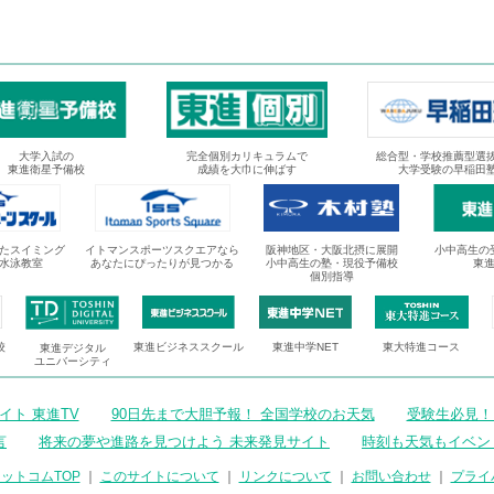
大学入試の
完全個別カリキュラムで
総合型・学校推薦型選
東進衛星予備校
成績を大巾に伸ばす
大学受験の早稲田
たスイミング
イトマンスポーツスクエアなら
阪神地区・大阪北摂に展開
小中高生の
水泳教室
あなたにぴったりが見つかる
小中高生の塾・現役予備校
東
個別指導
校
東進ビジネススクール
東進中学NET
東大特進コース
東進デジタル
ユニバーシティ
ト 東進TV
90日先まで大胆予報！ 全国学校のお天気
受験生必見！
言
将来の夢や進路を見つけよう 未来発見サイト
時刻も天気もイベン
ットコムTOP
｜
このサイトについて
｜
リンクについて
｜
お問い合わせ
｜
プライ