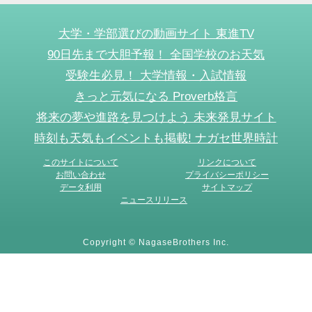
大学・学部選びの動画サイト 東進TV
90日先まで大胆予報！ 全国学校のお天気
受験生必見！ 大学情報・入試情報
きっと元気になる Proverb格言
将来の夢や進路を見つけよう 未来発見サイト
時刻も天気もイベントも掲載! ナガセ世界時計
このサイトについて
リンクについて
お問い合わせ
プライバシーポリシー
データ利用
サイトマップ
ニュースリリース
Copyright © NagaseBrothers Inc.