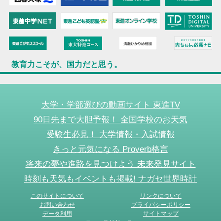
教育力こそが、国力だと思う。
大学・学部選びの動画サイト 東進TV
90日先まで大胆予報！ 全国学校のお天気
受験生必見！ 大学情報・入試情報
きっと元気になる Proverb格言
将来の夢や進路を見つけよう 未来発見サイト
時刻も天気もイベントも掲載! ナガセ世界時計
このサイトについて
リンクについて
お問い合わせ
プライバシーポリシー
データ利用
サイトマップ