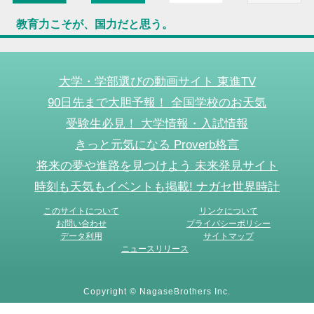
教育力こそが、国力だと思う。
大学・学部選びの動画サイト 東進TV
90日先まで大胆予報！ 全国学校のお天気
受験生必見！ 大学情報・入試情報
きっと元気になる Proverb格言
将来の夢や進路を見つけよう 未来発見サイト
時刻も天気もイベントも掲載! ナガセ世界時計
このサイトについて
リンクについて
お問い合わせ
プライバシーポリシー
データ利用
サイトマップ
ニュースリリース
Copyright © NagaseBrothers Inc.