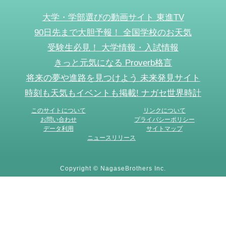
大学・学部選びの動画サイト 東進TV
90日先まで大胆予報！ 全国学校のお天気
受験生必見！ 大学情報・入試情報
きっと元気になる Proverb格言
将来の夢や進路を見つけよう 未来発見サイト
時刻も天気もイベントも掲載! ナガセ世界時計
このサイトについて
リンクについて
お問い合わせ
プライバシーポリシー
データ利用
サイトマップ
ニュースリリース
Copyright © NagaseBrothers Inc.