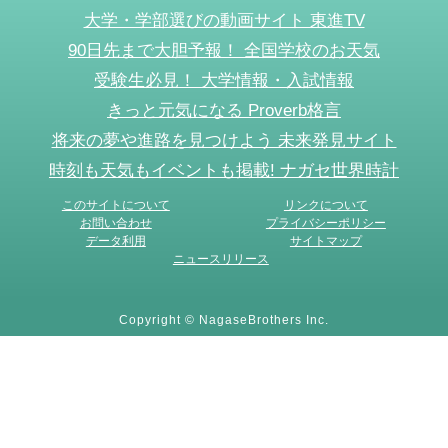
大学・学部選びの動画サイト 東進TV
90日先まで大胆予報！ 全国学校のお天気
受験生必見！ 大学情報・入試情報
きっと元気になる Proverb格言
将来の夢や進路を見つけよう 未来発見サイト
時刻も天気もイベントも掲載! ナガセ世界時計
このサイトについて
リンクについて
お問い合わせ
プライバシーポリシー
データ利用
サイトマップ
ニュースリリース
Copyright © NagaseBrothers Inc.