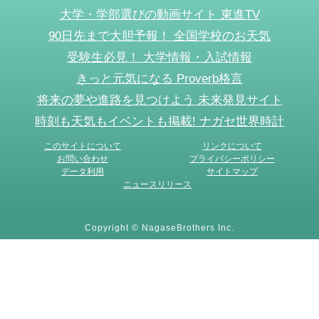
大学・学部選びの動画サイト 東進TV
90日先まで大胆予報！ 全国学校のお天気
受験生必見！ 大学情報・入試情報
きっと元気になる Proverb格言
将来の夢や進路を見つけよう 未来発見サイト
時刻も天気もイベントも掲載! ナガセ世界時計
このサイトについて
リンクについて
お問い合わせ
プライバシーポリシー
データ利用
サイトマップ
ニュースリリース
Copyright © NagaseBrothers Inc.