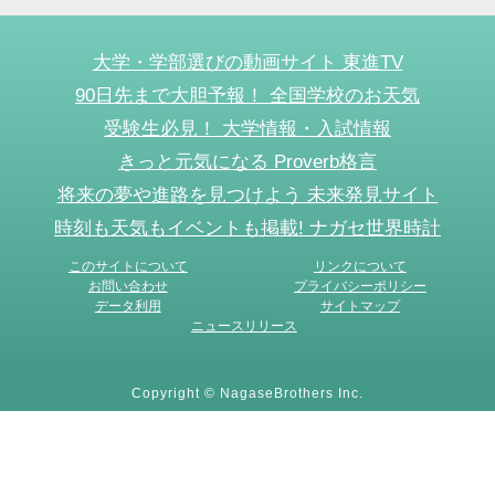
大学・学部選びの動画サイト 東進TV
90日先まで大胆予報！ 全国学校のお天気
受験生必見！ 大学情報・入試情報
きっと元気になる Proverb格言
将来の夢や進路を見つけよう 未来発見サイト
時刻も天気もイベントも掲載! ナガセ世界時計
このサイトについて
リンクについて
お問い合わせ
プライバシーポリシー
データ利用
サイトマップ
ニュースリリース
Copyright © NagaseBrothers Inc.