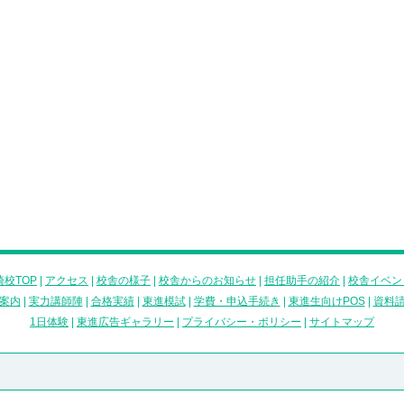
校TOP
|
アクセス
|
校舎の様子
|
校舎からのお知らせ
|
担任助手の紹介
|
校舎イベン
案内
|
実力講師陣
|
合格実績
|
東進模試
|
学費・申込手続き
|
東進生向けPOS
|
資料
1日体験
|
東進広告ギャラリー
|
プライバシー・ポリシー
|
サイトマップ