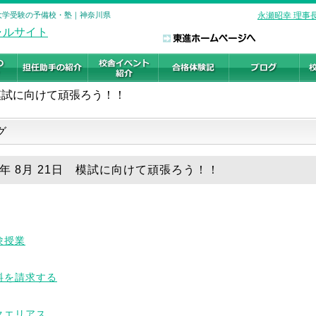
 大学受験の予備校・塾｜神奈川県
永瀬昭幸 理事
模試に向けて頑張ろう！！
グ
19年 8月 21日 模試に向けて頑張ろう！！