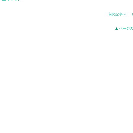
前の記事へ
|
ページ