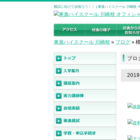
模試に向けて頑張ろう！！ | 東進ハイスクール 川崎校
東進ハイスクール 川崎校
»
ブログ
»
ブロ
20