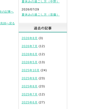
夏休みの過ごし方（中野）
2026/07/29
次の記事へ
夏休みの過ごし方（首藤）
の先頭へ戻る
過去の記事
2026年8月
(3)
2026年7月
(12)
2026年6月
(12)
2026年5月
(13)
2025年10月
(24)
2025年9月
(23)
2025年8月
(23)
2025年7月
(12)
2025年6月
(27)