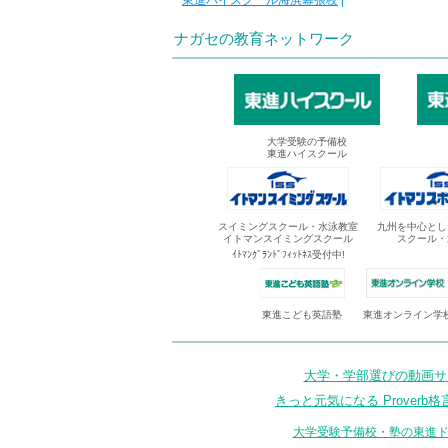
東進ハイスクール海浜幕張校
|
ナガセの教育ネットワーク
大学受験の予備校
東進ハイスクール
スイミングスクール・水泳教室
九州を中心とし
イトマンスイミングスクール
スクール・
ｲﾄﾏﾝｸﾞﾗﾝﾄﾞﾌｨｯﾄﾈｽ受付中!
東進オンライン学
東進こども英語塾
大学・学部選びの動画サイ
きっと元気になる Proverb格
大学受験予備校・塾の東進ド