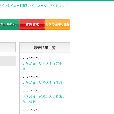
長インタビュー
|
東進ハイスクール
|
サイトマップ
最新記事一覧
2026/08/05
大学紹介 明星大学（五十
嵐）
2026/08/04
大学紹介 明治大学（牛原）
2026/08/03
大学紹介 武蔵野大学看護学
部（菅野）
2026/07/30