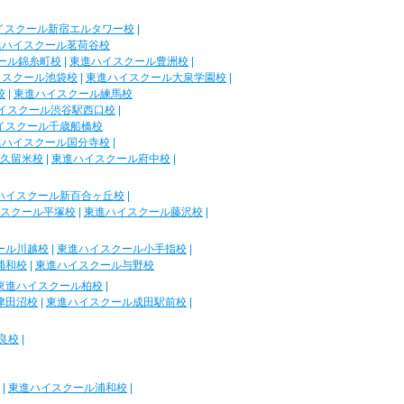
イスクール新宿エルタワー校
|
進ハイスクール茗荷谷校
ール錦糸町校
|
東進ハイスクール豊洲校
|
イスクール池袋校
|
東進ハイスクール大泉学園校
|
校
|
東進ハイスクール練馬校
イスクール渋谷駅西口校
|
イスクール千歳船橋校
進ハイスクール国分寺校
|
久留米校
|
東進ハイスクール府中校
|
ハイスクール新百合ヶ丘校
|
スクール平塚校
|
東進ハイスクール藤沢校
|
ール川越校
|
東進ハイスクール小手指校
|
浦和校
|
東進ハイスクール与野校
東進ハイスクール柏校
|
津田沼校
|
東進ハイスクール成田駅前校
|
良校
|
|
東進ハイスクール浦和校
|