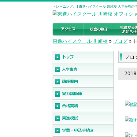
トレーニング。 | 東進ハイスクール 川崎校 大学受験
東進ハイスクール 川崎校
»
ブログ
»
ブロ
201