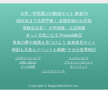
大学・学部選びの動画サイト 東進TV
90日先まで大胆予報！ 全国学校のお天気
受験生必見！ 大学情報・入試情報
きっと元気になる Proverb格言
将来の夢や進路を見つけよう 未来発見サイト
時刻も天気もイベントも掲載! ナガセ世界時計
このサイトについて
リンクについて
お問い合わせ
プライバシーポリシー
データ利用
サイトマップ
ニュースリリース
Copyright © NagaseBrothers Inc.