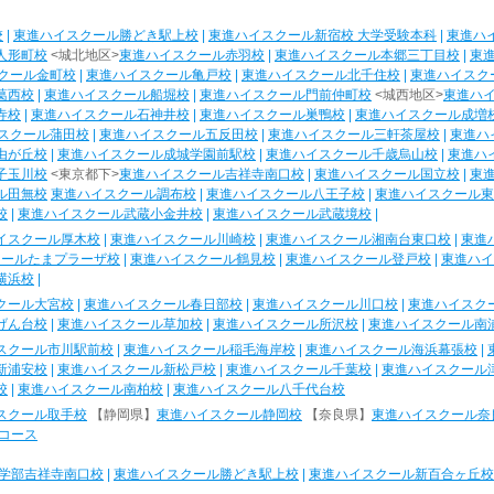
校
|
東進ハイスクール勝どき駅上校
|
東進ハイスクール新宿校 大学受験本科
|
東進ハ
人形町校
<城北地区>
東進ハイスクール赤羽校
|
東進ハイスクール本郷三丁目校
|
東
クール金町校
|
東進ハイスクール亀戸校
|
東進ハイスクール北千住校
|
東進ハイスク
葛西校
|
東進ハイスクール船堀校
|
東進ハイスクール門前仲町校
<城西地区>
東進ハ
寺校
|
東進ハイスクール石神井校
|
東進ハイスクール巣鴨校
|
東進ハイスクール成増
スクール蒲田校
|
東進ハイスクール五反田校
|
東進ハイスクール三軒茶屋校
|
東進ハ
由が丘校
|
東進ハイスクール成城学園前駅校
|
東進ハイスクール千歳烏山校
|
東進ハ
子玉川校
<東京都下>
東進ハイスクール吉祥寺南口校
|
東進ハイスクール国立校
|
東
ル田無校
東進ハイスクール調布校
|
東進ハイスクール八王子校
|
東進ハイスクール東
校
|
東進ハイスクール武蔵小金井校
|
東進ハイスクール武蔵境校
|
イスクール厚木校
|
東進ハイスクール川崎校
|
東進ハイスクール湘南台東口校
|
東進
クールたまプラーザ校
|
東進ハイスクール鶴見校
|
東進ハイスクール登戸校
|
東進ハイ
横浜校
|
クール大宮校
|
東進ハイスクール春日部校
|
東進ハイスクール川口校
|
東進ハイスク
げん台校
|
東進ハイスクール草加校
|
東進ハイスクール所沢校
|
東進ハイスクール南
スクール市川駅前校
|
東進ハイスクール稲毛海岸校
|
東進ハイスクール海浜幕張校
|
新浦安校
|
東進ハイスクール新松戸校
|
東進ハイスクール千葉校
|
東進ハイスクール
校
|
東進ハイスクール南柏校
|
東進ハイスクール八千代台校
スクール取手校
【静岡県】
東進ハイスクール静岡校
【奈良県】
東進ハイスクール奈
コース
学部吉祥寺南口校
|
東進ハイスクール勝どき駅上校
|
東進ハイスクール新百合ヶ丘校