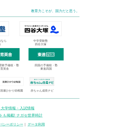
教育力こそが、国力だと思う。
抜なら
中学受験塾
塾
四谷大塚
受験予備校・塾
四国の予備校・塾
進育英舎
東進四国
清瀬ひかり幼稚園
赤ちゃん成長ナビ
 大学情報・入試情報
トも掲載! ナガセ世界時計
バシーポリシー
｜
データ利用