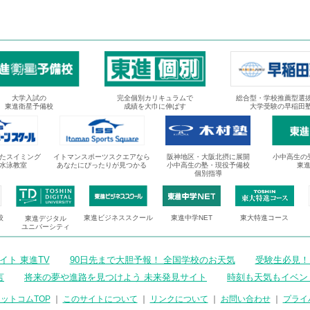
大学入試の
完全個別カリキュラムで
総合型・学校推薦型選
東進衛星予備校
成績を大巾に伸ばす
大学受験の早稲田
たスイミング
イトマンスポーツスクエアなら
阪神地区・大阪北摂に展開
小中高生の
水泳教室
あなたにぴったりが見つかる
小中高生の塾・現役予備校
東
個別指導
校
東進ビジネススクール
東進中学NET
東大特進コース
東進デジタル
ユニバーシティ
ト 東進TV
90日先まで大胆予報！ 全国学校のお天気
受験生必見！
言
将来の夢や進路を見つけよう 未来発見サイト
時刻も天気もイベン
ットコムTOP
｜
このサイトについて
｜
リンクについて
｜
お問い合わせ
｜
プライ