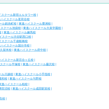
イスクール新宿エルタワー校
|
進ハイスクール茗荷谷校
ール錦糸町校
|
東進ハイスクール豊洲校
|
イスクール池袋校
|
東進ハイスクール大泉学園校
|
校
|
東進ハイスクール練馬校
イスクール渋谷駅西口校
|
イスクール千歳船橋校
進ハイスクール国分寺校
|
久留米校
|
東進ハイスクール府中校
|
ハイスクール新百合ヶ丘校
|
スクール平塚校
|
東進ハイスクール藤沢校
|
ール川越校
|
東進ハイスクール小手指校
|
浦和校
|
東進ハイスクール与野校
東進ハイスクール柏校
|
津田沼校
|
東進ハイスクール成田駅前校
|
良校
|