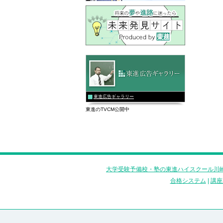
東進広告ギャラリー
東進のTVCM公開中
大学受験予備校・塾の東進ハイスクール川崎
合格システム
|
講座