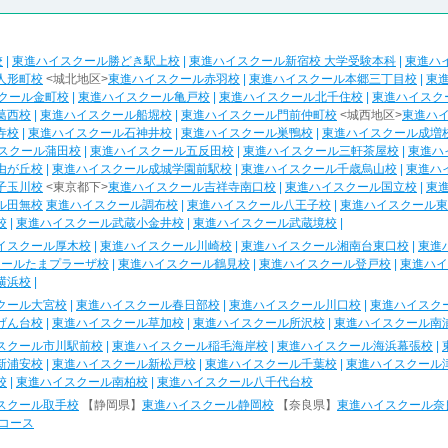
校
|
東進ハイスクール勝どき駅上校
|
東進ハイスクール新宿校 大学受験本科
|
東進ハ
人形町校
<城北地区>
東進ハイスクール赤羽校
|
東進ハイスクール本郷三丁目校
|
東
クール金町校
|
東進ハイスクール亀戸校
|
東進ハイスクール北千住校
|
東進ハイスク
葛西校
|
東進ハイスクール船堀校
|
東進ハイスクール門前仲町校
<城西地区>
東進ハ
寺校
|
東進ハイスクール石神井校
|
東進ハイスクール巣鴨校
|
東進ハイスクール成増
スクール蒲田校
|
東進ハイスクール五反田校
|
東進ハイスクール三軒茶屋校
|
東進ハ
由が丘校
|
東進ハイスクール成城学園前駅校
|
東進ハイスクール千歳烏山校
|
東進ハ
子玉川校
<東京都下>
東進ハイスクール吉祥寺南口校
|
東進ハイスクール国立校
|
東
ル田無校
東進ハイスクール調布校
|
東進ハイスクール八王子校
|
東進ハイスクール東
校
|
東進ハイスクール武蔵小金井校
|
東進ハイスクール武蔵境校
|
イスクール厚木校
|
東進ハイスクール川崎校
|
東進ハイスクール湘南台東口校
|
東進
クールたまプラーザ校
|
東進ハイスクール鶴見校
|
東進ハイスクール登戸校
|
東進ハイ
横浜校
|
クール大宮校
|
東進ハイスクール春日部校
|
東進ハイスクール川口校
|
東進ハイスク
げん台校
|
東進ハイスクール草加校
|
東進ハイスクール所沢校
|
東進ハイスクール南
スクール市川駅前校
|
東進ハイスクール稲毛海岸校
|
東進ハイスクール海浜幕張校
|
新浦安校
|
東進ハイスクール新松戸校
|
東進ハイスクール千葉校
|
東進ハイスクール
校
|
東進ハイスクール南柏校
|
東進ハイスクール八千代台校
スクール取手校
【静岡県】
東進ハイスクール静岡校
【奈良県】
東進ハイスクール奈
コース