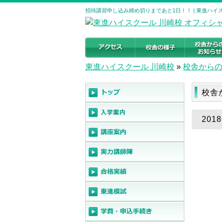
招待講習申し込み締め切りまであと1日！！ | 東進ハイ
東進ハイスクール 川崎校
»
校舎から
校舎
20