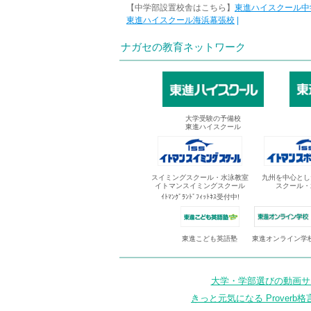
【中学部設置校舎はこちら】
東進ハイスクール中
東進ハイスクール海浜幕張校
|
ナガセの教育ネットワーク
大学受験の予備校
東進ハイスクール
スイミングスクール・水泳教室
九州を中心とし
イトマンスイミングスクール
スクール・
ｲﾄﾏﾝｸﾞﾗﾝﾄﾞﾌｨｯﾄﾈｽ受付中!
東進オンライン学
東進こども英語塾
大学・学部選びの動画サイ
きっと元気になる Proverb格