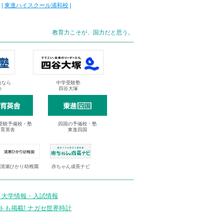
|
東進ハイスクール浦和校
|
教育力こそが、国力だと思う。
抜なら
中学受験塾
塾
四谷大塚
受験予備校・塾
四国の予備校・塾
進育英舎
東進四国
清瀬ひかり幼稚園
赤ちゃん成長ナビ
 大学情報・入試情報
トも掲載! ナガセ世界時計