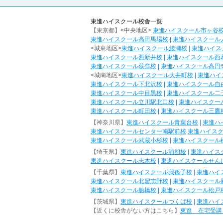
東進ハイスクール校舎一覧
【東京都】<中央地区>
東進ハイスクール市ヶ谷
東進ハイスクール高田馬場校
|
東進ハイスクール
<城東地区>
東進ハイスクール綾瀬校
|
東進ハイス
東進ハイスクール西新井校
|
東進ハイスクール西
東進ハイスクール荻窪校
|
東進ハイスクール高円
<城南地区>
東進ハイスクール大井町校
|
東進ハイ
東進ハイスクール下北沢校
|
東進ハイスクール自
東進ハイスクール中目黒校
|
東進ハイスクール二
東進ハイスクール立川駅北口校
|
東進ハイスクー
東進ハイスクール町田校
|
東進ハイスクール三鷹
【神奈川県】
東進ハイスクール青葉台校
|
東進ハ
東進ハイスクールセンター南駅前校
東進ハイス
東進ハイスクール武蔵小杉校
|
東進ハイスクール
【埼玉県】
東進ハイスクール浦和校
|
東進ハイス
東進ハイスクール志木校
|
東進ハイスクールせん
【千葉県】
東進ハイスクール我孫子校
|
東進ハイ
東進ハイスクール北習志野校
|
東進ハイスクール
東進ハイスクール船橋校
|
東進ハイスクール松戸
【茨城県】
東進ハイスクールつくば校
|
東進ハイ
【近くに校舎がない方はこちら】
東進 在宅受講