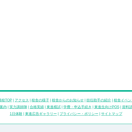
校TOP
|
アクセス
|
校舎の様子
|
校舎からのお知らせ
|
担任助手の紹介
|
校舎イベン
案内
|
実力講師陣
|
合格実績
|
東進模試
|
学費・申込手続き
|
東進生向けPOS
|
資料
1日体験
|
東進広告ギャラリー
|
プライバシー・ポリシー
|
サイトマップ