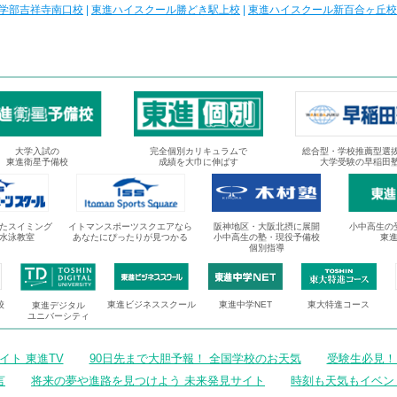
学部吉祥寺南口校
|
東進ハイスクール勝どき駅上校
|
東進ハイスクール新百合ヶ丘校
大学入試の
完全個別カリキュラムで
総合型・学校推薦型選
東進衛星予備校
成績を大巾に伸ばす
大学受験の早稲田
たスイミング
イトマンスポーツスクエアなら
阪神地区・大阪北摂に展開
小中高生の
水泳教室
あなたにぴったりが見つかる
小中高生の塾・現役予備校
東
個別指導
校
東進ビジネススクール
東進中学NET
東大特進コース
東進デジタル
ユニバーシティ
ト 東進TV
90日先まで大胆予報！ 全国学校のお天気
受験生必見！
言
将来の夢や進路を見つけよう 未来発見サイト
時刻も天気もイベン