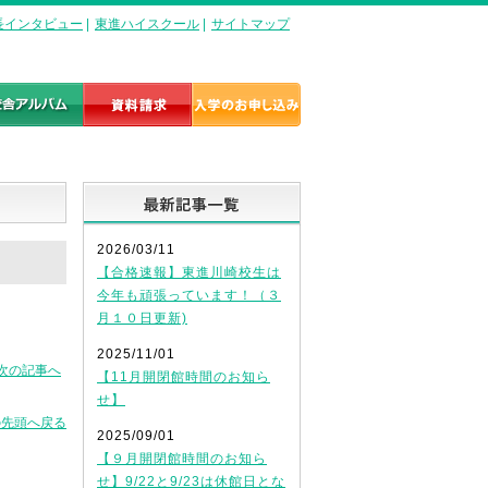
長インタビュー
|
東進ハイスクール
|
サイトマップ
最新記事一覧
2026/03/11
！
【合格速報】東進川崎校生は
今年も頑張っています！（３
月１０日更新)
2025/11/01
次の記事へ
【11月開閉館時間のお知ら
せ】
の先頭へ戻る
2025/09/01
【９月開閉館時間のお知ら
せ】9/22と9/23は休館日とな