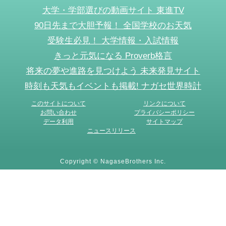
大学・学部選びの動画サイト 東進TV
90日先まで大胆予報！ 全国学校のお天気
受験生必見！ 大学情報・入試情報
きっと元気になる Proverb格言
将来の夢や進路を見つけよう 未来発見サイト
時刻も天気もイベントも掲載! ナガセ世界時計
このサイトについて
リンクについて
お問い合わせ
プライバシーポリシー
データ利用
サイトマップ
ニュースリリース
Copyright © NagaseBrothers Inc.