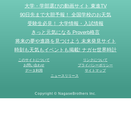
大学・学部選びの動画サイト 東進TV
90日先まで大胆予報！ 全国学校のお天気
受験生必見！ 大学情報・入試情報
きっと元気になる Proverb格言
将来の夢や進路を見つけよう 未来発見サイト
時刻も天気もイベントも掲載! ナガセ世界時計
このサイトについて
リンクについて
お問い合わせ
プライバシーポリシー
データ利用
サイトマップ
ニュースリリース
Copyright © NagaseBrothers Inc.