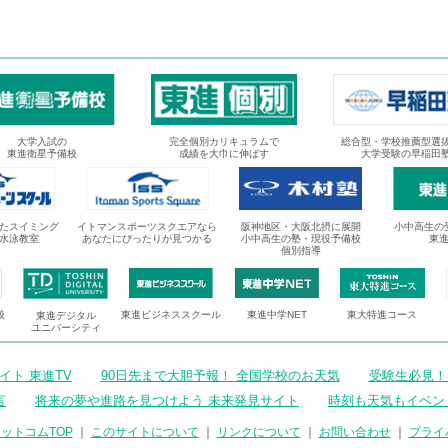
大学入試の
完全個別カリキュラムで
総合型・学校推薦型選
東進衛星予備校
成績を大巾に伸ばす
大学受験の早稲田
たスイミング
イトマンスポーツスクエアなら
阪神地区・大阪北摂に展開
小中高生の
水泳教室
あなたにぴったりが見つかる
小中高生の塾・現役予備校
東
個別指導
校
東進ビジネススクール
東進中学NET
東大特進コース
東進デジタル
ユニバーシティ
ト 東進TV
90日先まで大胆予報！ 全国学校のお天気
受験生必見！
言
将来の夢や進路を見つけよう 未来発見サイト
時刻も天気もイベン
ットコムTOP
｜
このサイトについて
｜
リンクについて
｜
お問い合わせ
｜
プライ