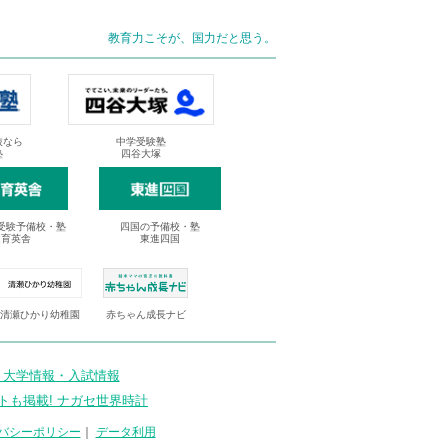
教育力こそが、国力だと思う。
抜なら
中学受験塾
塾
四谷大塚
受験予備校・塾
四国の予備校・塾
進育英舎
東進四国
清瀬ひかり幼稚園
赤ちゃん成長ナビ
 大学情報・入試情報
トも掲載! ナガセ世界時計
バシーポリシー
｜
データ利用