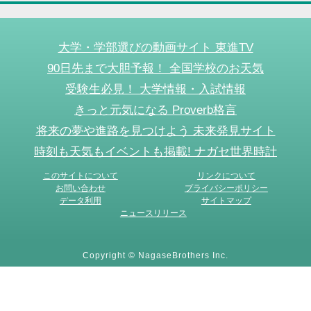
大学・学部選びの動画サイト 東進TV
90日先まで大胆予報！ 全国学校のお天気
受験生必見！ 大学情報・入試情報
きっと元気になる Proverb格言
将来の夢や進路を見つけよう 未来発見サイト
時刻も天気もイベントも掲載! ナガセ世界時計
このサイトについて
リンクについて
お問い合わせ
プライバシーポリシー
データ利用
サイトマップ
ニュースリリース
Copyright © NagaseBrothers Inc.